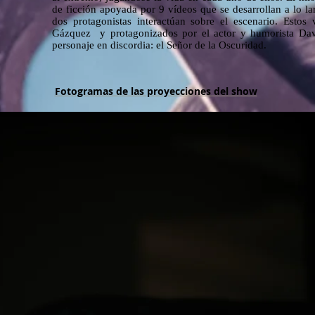
de ficción apoyada por 9 vídeos que se desarrollan a lo la
dos protagonistas interactúan sobre el escenario. Estos
Gázquez y protagonizados por el actor y humorista Davi
personaje en discordia: el Señor de la Oscuridad.
Fotogramas de las proyecciones del show