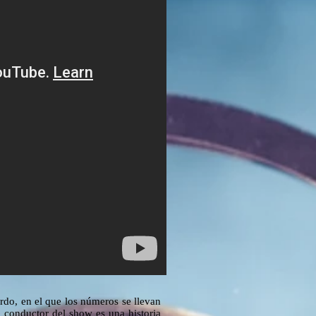
rdo, en el que los números se llevan
o conductor del show es una historia