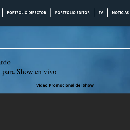
PORTFOLIO DIRECTOR
PORTFOLIO EDITOR
TV
NOTICIAS
rdo
n para Show en vivo
Vídeo Promocional del Show