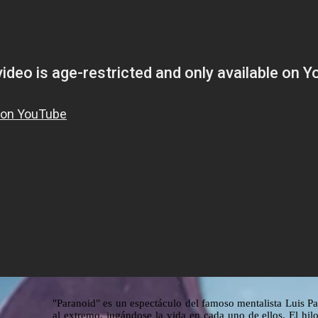
"Paranoid" es un espectáculo del famoso mentalista Luis Pa
al extremo, jugándose la vida en cada uno de ellos. El hil