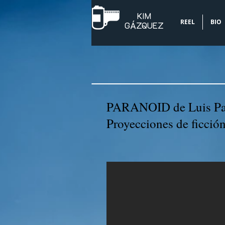
KIM
REEL
BIO
​GÁZQUEZ
PARANOID de Luis Pa
Proyecciones de ficció