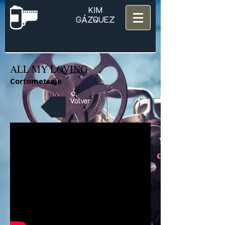
KIM
​GÁZQUEZ
ALL MY LOVING
Cortometraje
Volver